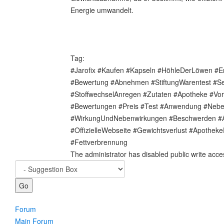
Energie umwandelt.
Tag:
#Jarofix #Kaufen #Kapseln #HöhleDerLöwen #
#Bewertung #Abnehmen #StiftungWarentest #Se
#StoffwechselAnregen #Zutaten #Apotheke #Vort
#Bewertungen #Preis #Test #Anwendung #Neb
#WirkungUndNebenwirkungen #Beschwerden #
#OffizielleWebseite #Gewichtsverlust #Apothek
#Fettverbrennung
The administrator has disabled public write acce
Forum
Main Forum