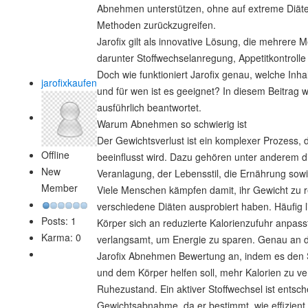
Abnehmen unterstützen, ohne auf extreme Diäte
Methoden zurückzugreifen.
Jarofix gilt als innovative Lösung, die mehrere
darunter Stoffwechselanregung, Appetitkontroll
Doch wie funktioniert Jarofix genau, welche Inhal
jarofixkaufen
und für wen ist es geeignet? In diesem Beitrag
ausführlich beantwortet.
Warum Abnehmen so schwierig ist
Der Gewichtsverlust ist ein komplexer Prozess, 
Offline
beeinflusst wird. Dazu gehören unter anderem d
New
Veranlagung, der Lebensstil, die Ernährung sowi
Member
Viele Menschen kämpfen damit, ihr Gewicht zu r
verschiedene Diäten ausprobiert haben. Häufig l
Posts: 1
Körper sich an reduzierte Kalorienzufuhr anpass
Karma: 0
verlangsamt, um Energie zu sparen. Genau an d
Jarofix Abnehmen Bewertung an, indem es den S
und dem Körper helfen soll, mehr Kalorien zu ve
Ruhezustand. Ein aktiver Stoffwechsel ist entsche
Gewichtsabnahme, da er bestimmt, wie effizient